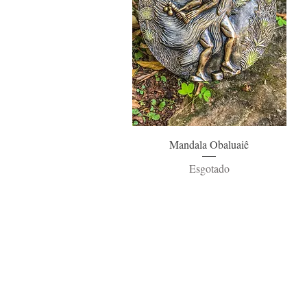
Visualização rápida
Mandala Obaluaiê
Esgotado