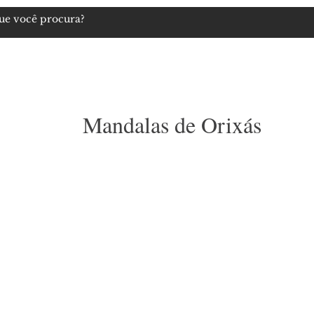
igiosos
Artigos Esotéricos
Imagens
Cosméticos Naturais
Mandalas de Orixás