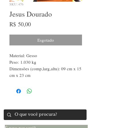
SKU: 476
Jesus Dourado
Preço
R$ 50,00
Esgotado
Material: Gesso
Peso: 1.030 kg
Dimensões (comp,larg,altu): 09 cm x 15
cm x 23 cm
É novo por aqui?