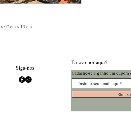
m x 07 cm x 13 cm
É novo por aqui?
Siga-nos
Cadastre-se e ganhe um cupom 
Sim, so