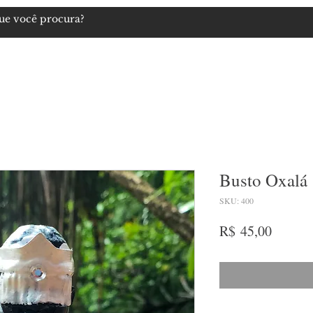
igiosos
Artigos Esotéricos
Imagens
Cosméticos Naturais
Busto Oxalá
SKU: 400
Preço
R$ 45,00