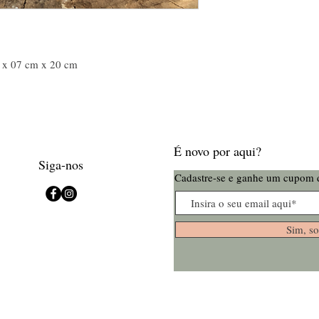
m x 07 cm x 20 cm
É novo por aqui?
Siga-nos
Cadastre-se e ganhe um cupom 
Sim, so