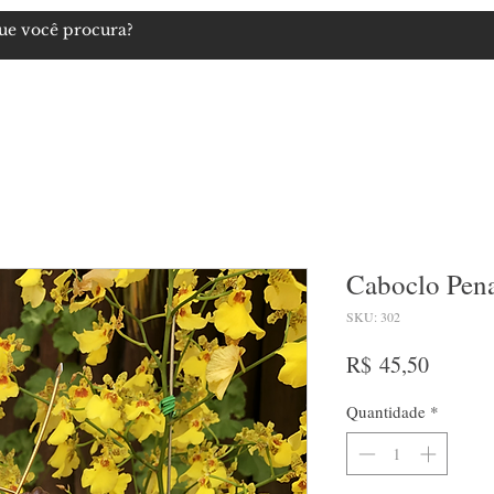
igiosos
Artigos Esotéricos
Imagens
Cosméticos Naturais
Caboclo Pen
SKU: 302
Preço
R$ 45,50
Quantidade
*