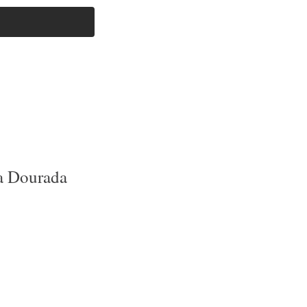
entrar
Acessórios
Mais
a Dourada