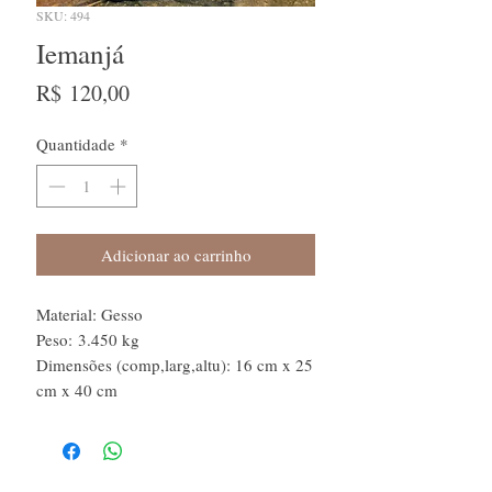
SKU: 494
Iemanjá
Preço
R$ 120,00
Quantidade
*
Adicionar ao carrinho
Material: Gesso
Peso: 3.450 kg
Dimensões (comp,larg,altu): 16 cm x 25
cm x 40 cm