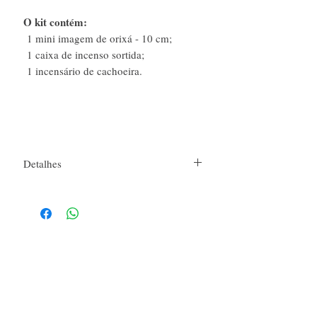
O kit contém:
1 mini imagem de orixá - 10 cm;
1 caixa de incenso sortida;
1 incensário de cachoeira.
Detalhes
Mini Imagem de Orixá: 10 cm
Incensário de Cachoeira: 20cm x 10 cm x 20
cm
Caixa com Incenso: 10 ícones de incenso
É novo por aqui?