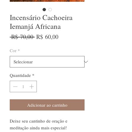
Incensário Cachoeira
Iemanjá Africana
Preço
Preço
 R$ 70,00 
R$ 60,00
normal
promocional
Cor
*
Quantidade
*
Adicionar ao carrinho
Deixe seu cantinho de oração e
meditação ainda mais especial!