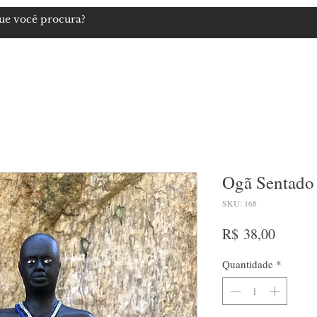
igiosos
Artigos Esotéricos
Imagens
Cosméticos Naturais
Ogã Sentado
SKU: 168
Preço
R$ 38,00
Quantidade
*