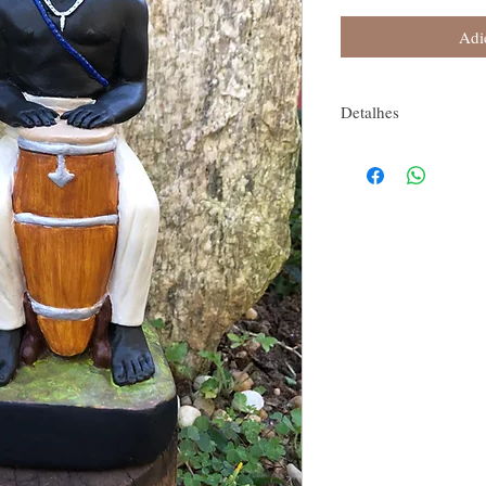
Adi
Detalhes
Peso: 0,600 gr
Tamanho: <!--td {border:
placement:same-cell;}--