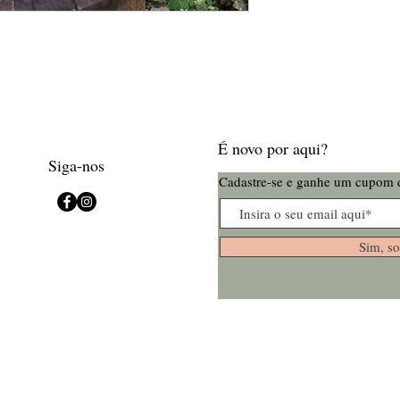
É novo por aqui?
Siga-nos
Cadastre-se e ganhe um cupom 
Sim, so