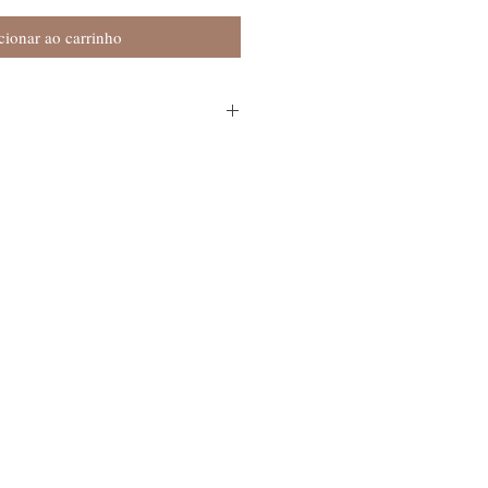
cionar ao carrinho
 1px solid #ccc;}br {mso-data-
>9 cm x 8 cm x 22 cm