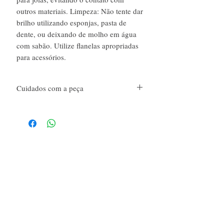
outros materiais. Limpeza: Não tente dar
brilho utilizando esponjas, pasta de
dente, ou deixando de molho em água
com sabão. Utilize flanelas apropriadas
para acessórios.
Cuidados com a peça
Cuidados com a peça: Evite contato com suor,
perfumes (cosméticos em geral), produtos
químicos e limpeza. Trata-se de bijuterias, não
molhe, em nenhuma hipótese, principalmente
em água salgada.
Guarde em caixinhas próprias para jóias,
evitando o contato com outros materiais.
Limpeza: Não tente dar brilho utilizando
esponjas, pasta de dente, ou deixando de
É novo por aqui?
molho em água com sabão. Utilize flanelas
apropriadas para acessórios.
Sim, sou novo por aqui