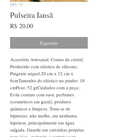
SKU: 97
Pulseira Iansã
Preço
R$ 20,00
Esgotado
Acessório Artesanal; Contas de cristal;
Produzido com elástico de silicone;
Pingente níquel.20 cm x 12 cm x
6cmTamanho do elástico no punho: 18
cmPeso: 52 grCuidados com a peça:
Evite contato com suor, perfumes
(cosméticos em geral), produtos
químicos e limpeza. Trata-se de
bijuterias, não molhe, em nenhuma
hipótese, principalmente em água
salgada. Guarde em caixinhas próprias
para jóias, evitando o contato com