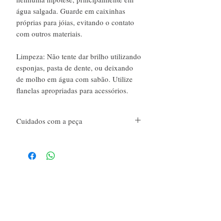
água salgada. Guarde em caixinhas
próprias para jóias, evitando o contato
com outros materiais.
Limpeza: Não tente dar brilho utilizando
esponjas, pasta de dente, ou deixando
de molho em água com sabão. Utilize
flanelas apropriadas para acessórios.
Cuidados com a peça
Cuidados com a peça: Evite contato com suor,
perfumes (cosméticos em geral), produtos
químicos e limpeza. Trata-se de bijuterias, não
molhe, em nenhuma hipótese, principalmente
em água salgada.
Guarde em caixinhas próprias para jóias,
evitando o contato com outros materiais.
Limpeza: Não tente dar brilho utilizando
esponjas, pasta de dente, ou deixando de
É novo por aqui?