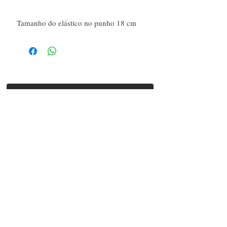
Tamanho do elástico no punho 18 cm
É novo por aqui?
Sim, sou novo por aqui
SAC
Siga-nos