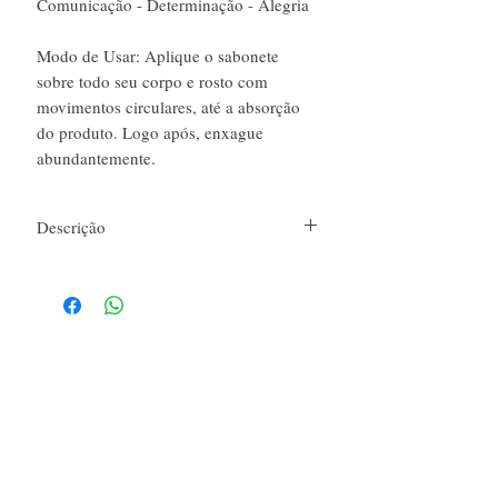
Comunicação - Determinação - Alegria
Modo de Usar: Aplique o sabonete
sobre todo seu corpo e rosto com
movimentos circulares, até a absorção
do produto. Logo após, enxague
abundantemente.
Descrição
Sobre -
Composição:
Base glicerinada, óleos e
extratos vegetais, lauril e essências.
Produção 100% artesanal.
Produto hidrata e limpa a pele delicadamente.
Peso: 100g
Dicas para maior durabilidade do seu
sabonete:
Mantenha em uma saboneteira que não
É novo por aqui?
acumule água.